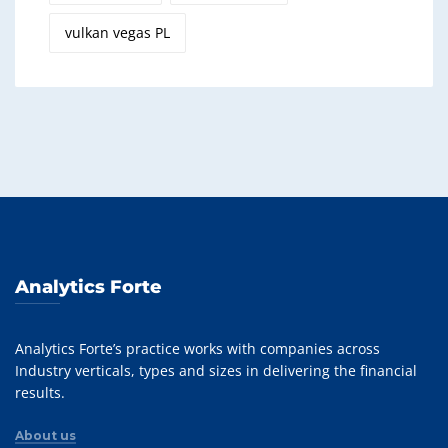
vulkan vegas PL
Analytics Forte
Analytics Forte’s practice works with companies across
Industry verticals, types and sizes in delivering the financial
results.
About us