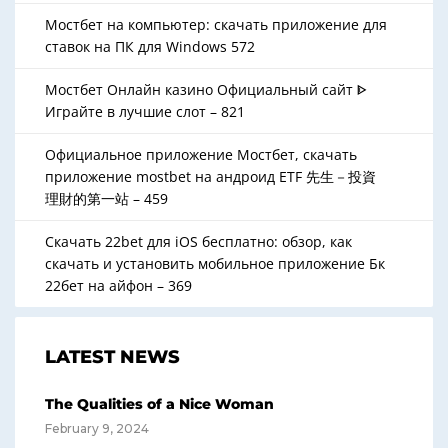
Мостбет на компьютер: скачать приложение для
ставок на ПК для Windows 572
Мостбет Онлайн казино Официальный сайт ᐈ
Играйте в лучшие слот – 821
Официальное приложение Мостбет, скачать
приложение mostbet на андроид ETF 先生－投資
理財的第一站 – 459
Скачать 22bet для iOS бесплатно: обзор, как
скачать и установить мобильное приложение Бк
22бет на айфон – 369
LATEST NEWS
The Qualities of a Nice Woman
February 9, 2024