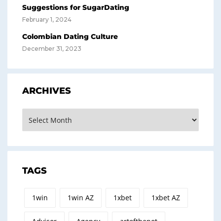
Suggestions for SugarDating
February 1, 2024
Colombian Dating Culture
December 31, 2023
ARCHIVES
Archives
TAGS
1win
1win AZ
1xbet
1xbet AZ